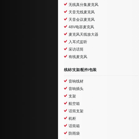
无线真分集麦克风
天音无线麦克风
天音会议麦克风
48V电容麦克风
麦克风天线放大器
入耳式监听
采访话筒
有线麦克风
线材/支架/配件/包装
音响线材
音响插头
支架
航空箱
话筒支架
机柜
话筒箱
防雨袋