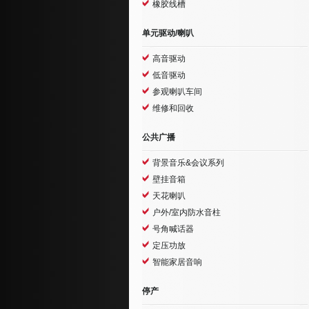
橡胶线槽
单元驱动/喇叭
高音驱动
低音驱动
参观喇叭车间
维修和回收
公共广播
背景音乐&会议系列
壁挂音箱
天花喇叭
户外/室内防水音柱
号角喊话器
定压功放
智能家居音响
停产