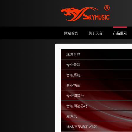
网站首页
关于天音
产品展示
线阵音箱
专业音箱
音响系统
专业功放
专业调音台
音响周边器材
麦克风
线材/支架/配件/包装